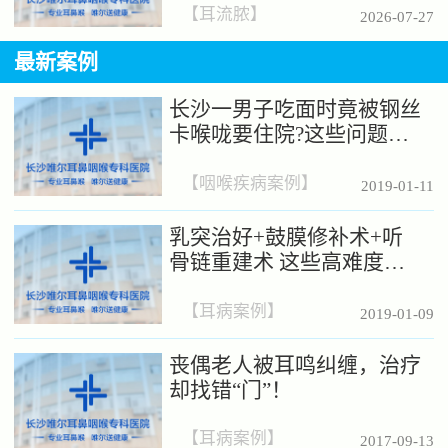
【
耳流脓
】
2026-07-27
最新案例
长沙一男子吃面时竟被钢丝
卡喉咙要住院?这些问题你
经常会忽略！
【
咽喉疾病案例
】
2019-01-11
乳突治好+鼓膜修补术+听
骨链重建术 这些高难度手
术在长沙唯尔就能做!
【
耳病案例
】
2019-01-09
丧偶老人被耳鸣纠缠，治疗
却找错“门”！
【
耳病案例
】
2017-09-13