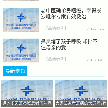
老中医确诊鼻咽癌，幸得长
沙唯尔专家有效救治
【
鼻病案例
】
2017-08-02
鼻炎堵了孩子呼吸 却挡不
住母亲的爱
【
鼻病案例
】
2016-04-13
最新专题
进入冬天耳鼻喉患者需注意
大家知道看耳病的大忌吗?看