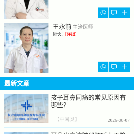



王永前
主治医师
擅长：
[详细]



最新文章
孩子耳鼻同痛的常见原因有
哪些？
【
中耳炎
】
2026-08-07