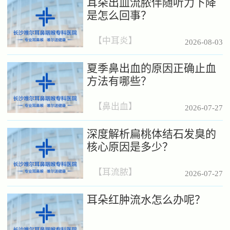
耳朵出血流脓伴随听力下降
是怎么回事？
【
中耳炎
】
2026-08-03
夏季鼻出血的原因正确止血
方法有哪些？
【
鼻出血
】
2026-07-27
深度解析扁桃体结石发臭的
核心原因是多少？
【
耳流脓
】
2026-07-27
耳朵红肿流水怎么办呢？