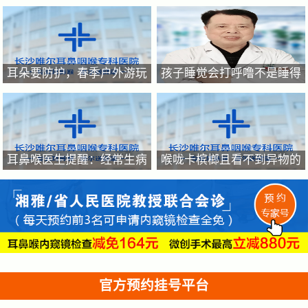
如何呵护好你的耳鼻喉?
耳病，关键在“早”耳病不能
拖
耳朵要防护，春季户外游玩
孩子睡觉会打呼噜不是睡得
提防耳朵进异物，耳朵进异
香，家有呼噜娃要重视起来
物的正确处理方法
耳鼻喉医生提醒：经常生病
喉咙卡槟榔且看不到异物的
反复咳嗽的的孩子原因是什
原因有哪些？
么?
官方预约挂号平台