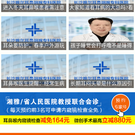
进入冬天耳鼻喉患者需注意
大家知道看耳病的大忌吗?看
如何呵护好你的耳鼻喉?
耳病，关键在“早”耳病不能
拖
耳朵要防护，春季户外游玩
孩子睡觉会打呼噜不是睡得
提防耳朵进异物，耳朵进异
香，家有呼噜娃要重视起来
物的正确处理方法
耳鼻喉医生提醒：经常生病
长期耳闷头晕是什么原因引
反复咳嗽的的孩子原因是什
起的？
么?