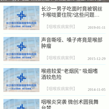
长沙一男子吃面时竟被钢丝
卡喉咙要住院?这些问题你
经常会忽略！
【
咽喉疾病案例
】
2019-01-11
声音嘶哑、嗓子疼竟是喉部
肿瘤
【
咽喉疾病案例
】
2015-12-29
喉癌较爱“老烟民” 吸烟嗜
酒较危险
【
咽喉疾病案例
】
2014-11-05
咽喉炎突袭 微创术圆我舞
台梦