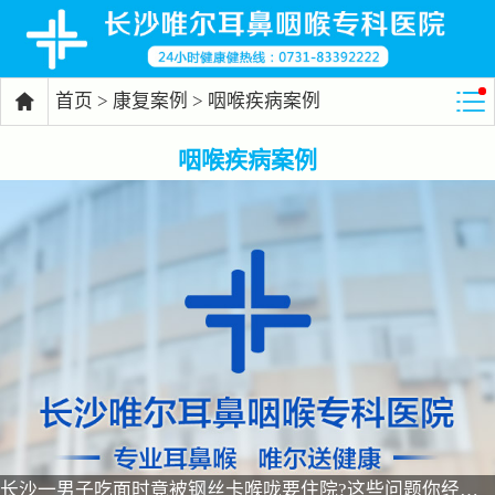
首页
>
康复案例
> 咽喉疾病案例

咽喉疾病案例
长沙一男子吃面时竟被钢丝卡喉咙要住院?这些问题你经常会忽略！