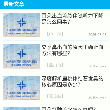
最新文章
耳朵出血流脓伴随听力下降
是怎么回事？
【
中耳炎
】
2026-08-03
夏季鼻出血的原因正确止血
方法有哪些？
【
鼻出血
】
2026-07-27
深度解析扁桃体结石发臭的
核心原因是多少？
【
耳流脓
】
2026-07-27
耳朵红肿流水怎么办呢？