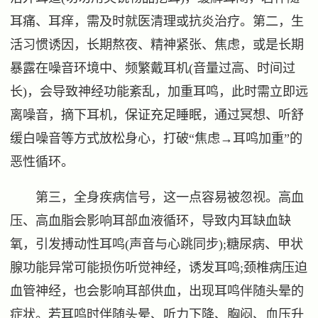
耳痛、耳痒，需及时就医清理或抗炎治疗。第二，生
活习惯诱因，长期熬夜、精神紧张、焦虑，或是长期
暴露在噪音环境中、频繁戴耳机(音量过高、时间过
长)，会导致神经功能紊乱，加重耳鸣，此时需立即远
离噪音，摘下耳机，保证充足睡眠，通过冥想、听舒
缓白噪音等方式放松身心，打破“焦虑→耳鸣加重”的
恶性循环。
第三，全身疾病信号，这一点容易被忽视。高血
压、高血脂会影响耳部血液循环，导致内耳缺血缺
氧，引发搏动性耳鸣(声音与心跳同步);糖尿病、甲状
腺功能异常可能损伤听觉神经，诱发耳鸣;颈椎病压迫
血管神经，也会影响耳部供血，出现耳鸣伴随头晕的
症状。若耳鸣时伴随头晕、听力下降、胸闷、血压升