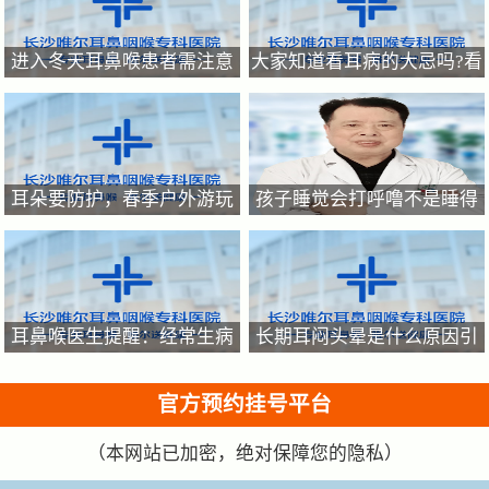
进入冬天耳鼻喉患者需注意
大家知道看耳病的大忌吗?看
如何呵护好你的耳鼻喉?
耳病，关键在“早”耳病不能
拖
耳朵要防护，春季户外游玩
孩子睡觉会打呼噜不是睡得
提防耳朵进异物，耳朵进异
香，家有呼噜娃要重视起来
物的正确处理方法
耳鼻喉医生提醒：经常生病
长期耳闷头晕是什么原因引
反复咳嗽的的孩子原因是什
起的？
么?
官方预约挂号平台
（本网站已加密，绝对保障您的隐私）