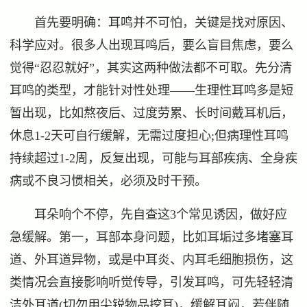
首先要明确：耳鸣并不可怕，关键是找对原因、
科学应对。很多人出现耳鸣后，要么盲目焦虑，要么
觉得“忍忍就好”，其实这两种做法都不可取。先分清
耳鸣的类型，才能针对性处理——生理性耳鸣多是短
暂出现，比如熬夜后、过度劳累、长时间戴耳机后，
休息1-2天可自行缓解，无需过度担心;但病理性耳鸣
持续超过1-2周，反复出现，可能与耳部疾病、全身疾
病或不良习惯相关，必须及时干预。
耳朵响个不停，先自查这3个常见诱因，做好应
急缓解。第一，耳部本身问题，比如耳垢过多堵塞耳
道、外耳道异物，或是中耳炎、内耳毛细胞损伤，这
类情况会直接影响听觉传导，引发耳鸣，可先轻轻清
洁外耳道(切勿用尖锐物品挖耳)，缓解耳闷，若伴随