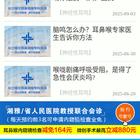
【
神经性耳鸣
】
2025-09-03
脑鸣怎么办？耳鼻喉专家医
生告诉你方法
【
神经性耳鸣
】
2025-06-30
喉咙剧痛呼吸受阻，是得了
急性会厌炎吗?
【
神经性耳鸣
】
2025-06-20