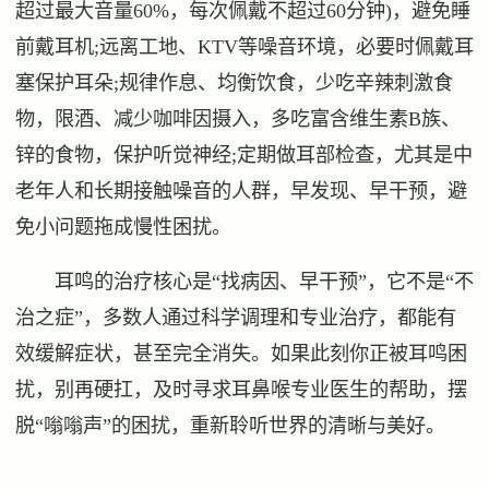
超过最大音量60%，每次佩戴不超过60分钟)，避免睡
前戴耳机;远离工地、KTV等噪音环境，必要时佩戴耳
塞保护耳朵;规律作息、均衡饮食，少吃辛辣刺激食
物，限酒、减少咖啡因摄入，多吃富含维生素B族、
锌的食物，保护听觉神经;定期做耳部检查，尤其是中
老年人和长期接触噪音的人群，早发现、早干预，避
免小问题拖成慢性困扰。
耳鸣的治疗核心是“找病因、早干预”，它不是“不
治之症”，多数人通过科学调理和专业治疗，都能有
效缓解症状，甚至完全消失。如果此刻你正被耳鸣困
扰，别再硬扛，及时寻求耳鼻喉专业医生的帮助，摆
脱“嗡嗡声”的困扰，重新聆听世界的清晰与美好。