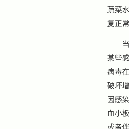
蔬菜
复正常
当然
某些
病毒
破坏
因感
血小
或者