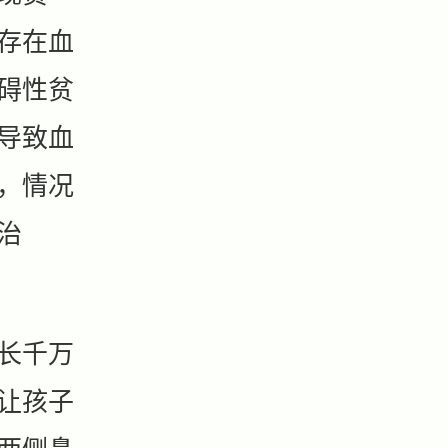
存在血
碍性贫
导致血
，情况
治
长千万
让孩子