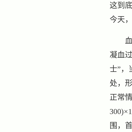
这到底
今天，
血小
凝血过
士”
处，
正常情
300
围，