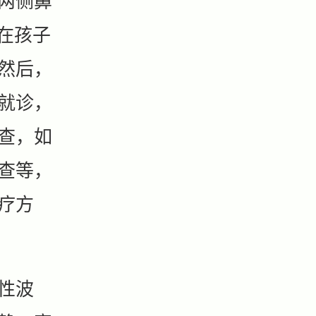
两侧鼻
敷在孩子
然后，
就诊，
查，如
查等，
疗方
性波