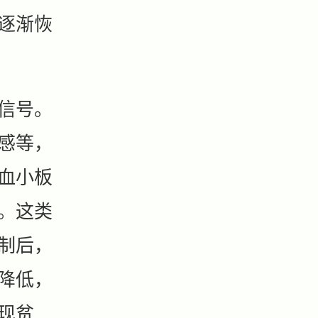
逐渐恢
信号。
感等，
血小板
。这类
制后，
降低，
现贫