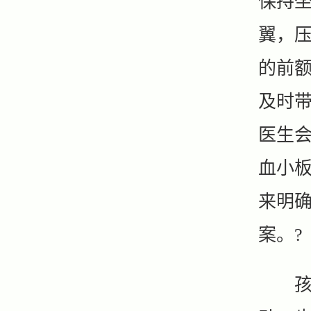
保持
翼，压
的前
及时
医生
血小
来明
案。?
孩子