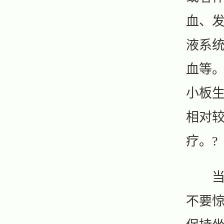
血、
液系
血等
小板
相对
疗。?
当发
不要