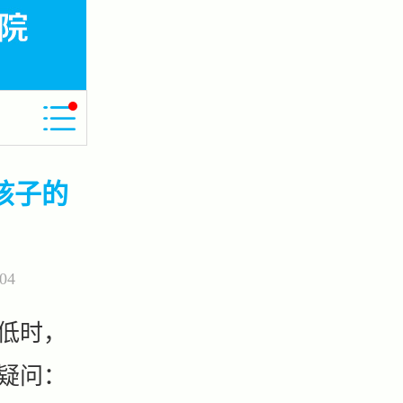
孩子的
04
低时，
疑问：