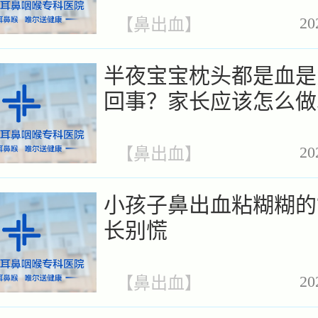
20
【
鼻出血
】
半夜宝宝枕头都是血是
回事？家长应该怎么做
正确的方法
20
【
鼻出血
】
小孩子鼻出血粘糊糊的
长别慌
20
【
鼻出血
】