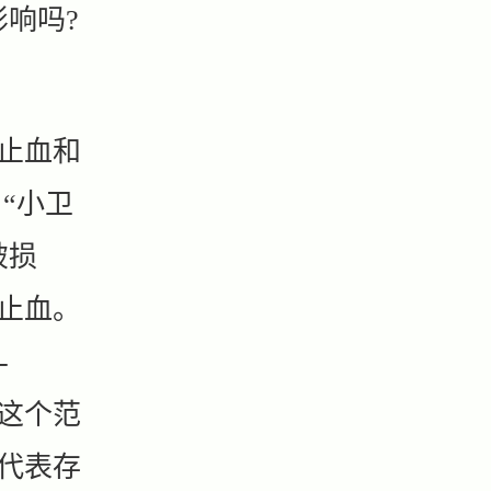
响吗?
止血和
“小卫
破损
止血。
-
于这个范
代表存