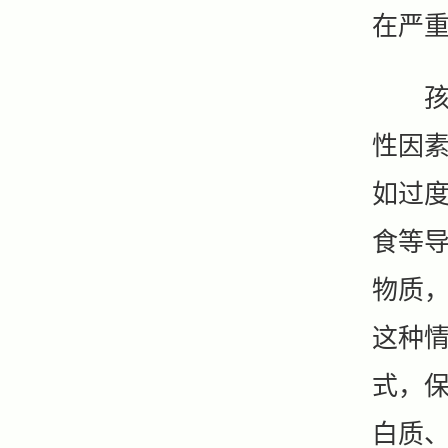
在严重
孩子
性因
如过
食等导
物质
这种
式，
白质