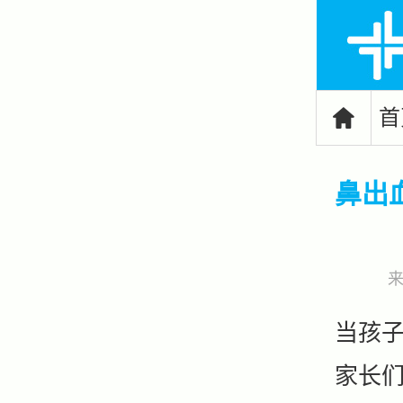
首

鼻出
当孩
家长