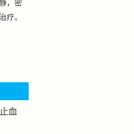
静，密
治疗。
止血