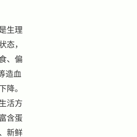
是生理
状态，
食、偏
等造血
下降。
生活方
富含蛋
、新鲜