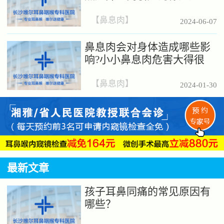
吗?
【
鼻息肉
】
2024-06-07
鼻息肉会对身体造成哪些影
响?小小鼻息肉危害大得很
【
鼻息肉
】
2024-01-30
最新文章
孩子耳鼻同痛的常见原因有
哪些？