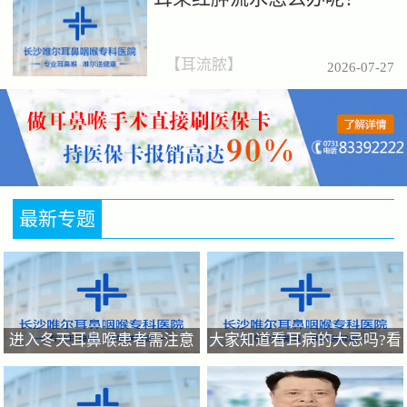
【
耳流脓
】
2026-07-27
最新专题
进入冬天耳鼻喉患者需注意
大家知道看耳病的大忌吗?看
如何呵护好你的耳鼻喉?
耳病，关键在“早”耳病不能
拖