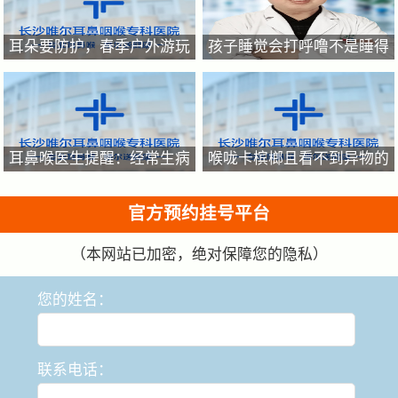
耳朵要防护，春季户外游玩
孩子睡觉会打呼噜不是睡得
提防耳朵进异物，耳朵进异
香，家有呼噜娃要重视起来
物的正确处理方法
耳鼻喉医生提醒：经常生病
喉咙卡槟榔且看不到异物的
反复咳嗽的的孩子原因是什
原因有哪些？
么?
官方预约挂号平台
（本网站已加密，绝对保障您的隐私）
您的姓名：
联系电话：